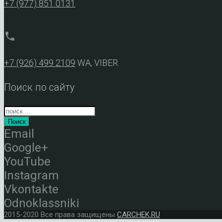
+7 (977) 851 0131
phone
+7 (926) 499 2109
WA, VIBER
Поиск по сайту
Поиск
Email
Google+
YouTube
Instagram
Vkontakte
Odnoklassniki
2015-2020 Все права защищены
CARCHEK.RU