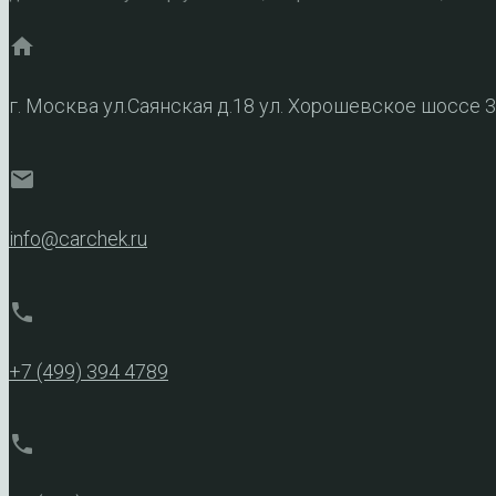
home
г. Москва ул.Саянская д.18 ул. Хорошевское шоссе 
mail
info@carchek.ru
phone
+7 (499) 394 4789
phone