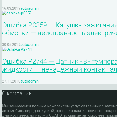
16.03.2019
autoadmin
Ошибка P0359 — Катушка зажигания “
обмотки — неисправность электрич
30.05.2019
autoadmin
Ошибка P2744 — Датчик «B» темпер
жидкости — ненадежный контакт эл
27.11.2018
autoadmin
О компании
Мы занимаемся полным комплексом услуг связанных с автомоб
автомобиль перед покупкой, проверка лакокрасочного покры
диагностическую карту и ОСАГО, вскрытие автомобиля, помощ