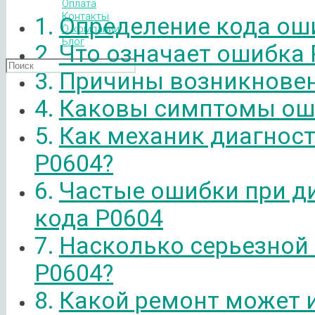
Оплата
Контакты
Определение кода ош
О компании
Блог
Что означает ошибка 
Причины возникновен
Каковы симптомы ош
Как механик диагнос
P0604?
Частые ошибки при д
кода P0604
Насколько серьезной
P0604?
Какой ремонт может 