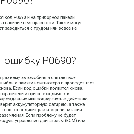
P0690?
я код P0690 и на приборной панели
на наличие неисправности. Также могут
т заводиться с трудом или вовсе не
т ошибку P0690?
у разъему автомобиля и считает все
шибок с памяти компьютера и проведет тест-
снова. Если код ошибки появится снова,
дохранители и при необходимости
поврежденные или подвергнутые действию
оверит аккумуляторную батарею, а также
го он отсоединит разъем реле питания
заземления. Если проблему не будет
модуль управления двигателем (ECM) или