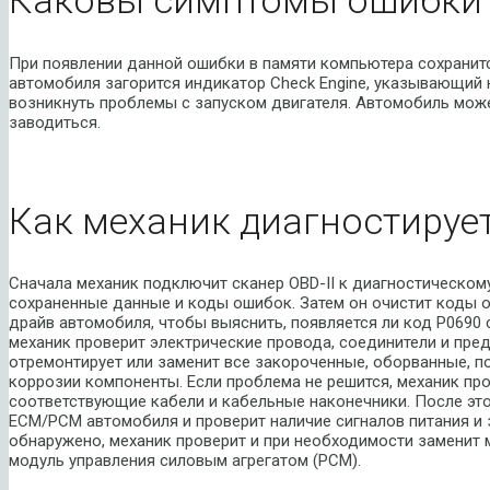
Каковы симптомы ошибки 
При появлении данной ошибки в памяти компьютера сохранитс
автомобиля загорится индикатор Check Engine, указывающий 
возникнуть проблемы с запуском двигателя. Автомобиль може
заводиться.
Как механик диагностируе
Сначала механик подключит сканер OBD-II к диагностическом
сохраненные данные и коды ошибок. Затем он очистит коды о
драйв автомобиля, чтобы выяснить, появляется ли код P0690 
механик проверит электрические провода, соединители и пре
отремонтирует или заменит все закороченные, оборванные, 
коррозии компоненты. Если проблема не решится, механик пр
соответствующие кабели и кабельные наконечники. После это
ECM/PCM автомобиля и проверит наличие сигналов питания и 
обнаружено, механик проверит и при необходимости заменит 
модуль управления силовым агрегатом (PCM).