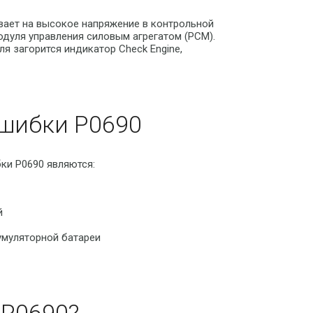
ает на высокое напряжение в контрольной
одуля управления силовым агрегатом (PCM).
я загорится индикатор Check Engine,
шибки P0690
ки P0690 являются:
й
умуляторной батареи