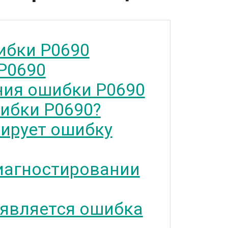
ибки P0690
P0690
ия ошибки P0690
ибки P0690?
тирует ошибку
иагностировании
 является ошибка