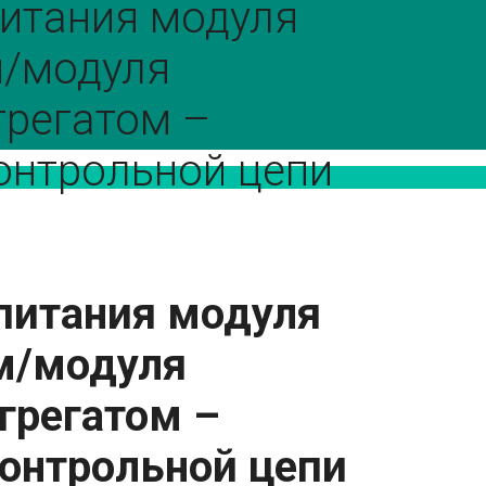
питания модуля
м/модуля
грегатом –
онтрольной цепи
 питания модуля
м/модуля
грегатом –
онтрольной цепи