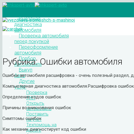
Выездная
диагностика
автомобиля
Проверка автомобиля
перед покупкой
Переоформление
автомобиля
Подбор
Рубрика:
Ошибки автомобиля
Автомобиля
Выкуп
Авто
Ошибки автомобиля расшифровка - очень полезный раздел, д
Другие
Компьютерная диагностика автомобиля.Расшифровка ошибок 
услуг
Проверка
Определение кодов ошибок
ЛКП
Открыть
Причины возникновения ошибок
автомобиль
Поставить
Симптомы ошибок
на учет
Техпомощь на
Как механик диагностирует код ошибки
дороге