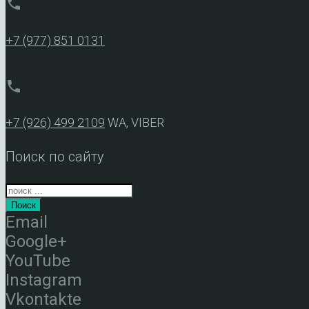
phone
+7 (977) 851 0131
phone
+7 (926) 499 2109
WA, VIBER
Поиск по сайту
Поиск
Email
Google+
YouTube
Instagram
Vkontakte