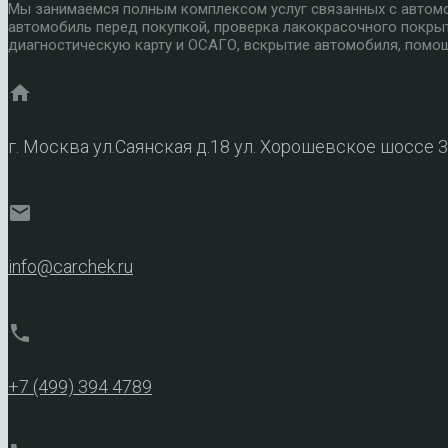
Мы занимаемся полным комплексом услуг связанных с автомоб
автомобиль перед покупкой, проверка лакокрасочного покры
диагностическую карту и ОСАГО, вскрытие автомобиля, помощ
home
г. Москва ул.Саянская д.18 ул. Хорошевское шоссе 
mail
info@carchek.ru
phone
+7 (499) 394 4789