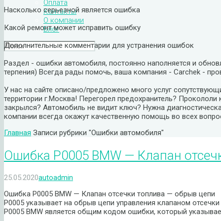
Оплата
Насколько серьезной является ошибка
Контакты
О компании
Какой ремонт может исправить ошибку
Блог
Дополнительные комментарии для устранения ошибок
Раздел - ошибки автомобиля, постоянно наполняется и обновл
терпения) Всегда рады помочь, ваша компания - Carchek - про
У нас на сайте описано/предложено много услуг сопутствующ
территории г.Москва! Перегорел предохранитель? Прокололи 
закрылся? Автомобиль не видит ключ? Нужна диагностическ
компании всегда окажут качественную помощь во всех вопрос
Главная
Записи рубрики "Ошибки автомобиля"
Ошибка P0005 BMW — Клапан отсечк
25.05.2020
autoadmin
Ошибка P0005 BMW — Клапан отсечки топлива — обрыв цепи
P0005 указывает на обрыв цепи управления клапаном отсечк
P0005 BMW является общим кодом ошибки, который указыва