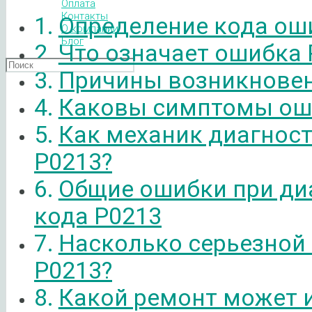
Оплата
Контакты
Определение кода ош
О компании
Блог
Что означает ошибка 
Причины возникновен
Каковы симптомы ош
Как механик диагнос
P0213?
Общие ошибки при ди
кода P0213
Насколько серьезной
P0213?
Какой ремонт может 