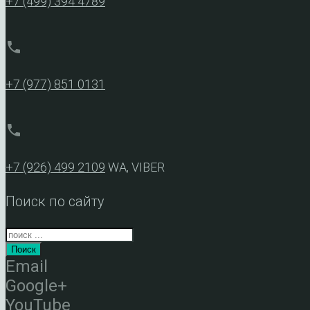
+7 (499) 394 4789
phone
+7 (977) 851 0131
phone
+7 (926) 499 2109
WA, VIBER
Поиск по сайту
Поиск
Email
Google+
YouTube