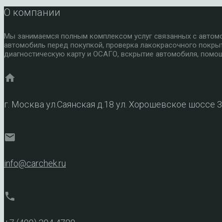
О компании
Мы занимаемся полным комплексом услуг связанных с автомоб
автомобиль перед покупкой, проверка лакокрасочного покры
диагностическую карту и ОСАГО, вскрытие автомобиля, помощ
home
г. Москва ул.Саянская д.18 ул. Хорошевское шоссе 
mail
info@carchek.ru
phone