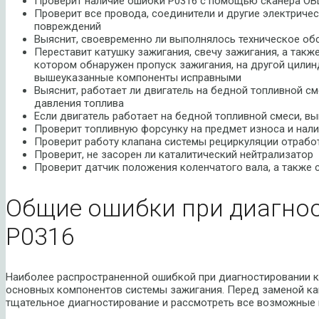
Проверит наличие ошибки P0316 с помощью сканера OBD
Проверит все провода, соединители и другие электриче
повреждений
Выяснит, своевременно ли выполнялось техническое о
Переставит катушку зажигания, свечу зажигания, а такж
котором обнаружен пропуск зажигания, на другой цилин
вышеуказанные компоненты исправными
Выяснит, работает ли двигатель на бедной топливной см
давления топлива
Если двигатель работает на бедной топливной смеси, вы
Проверит топливную форсунку на предмет износа и нал
Проверит работу клапана системы рециркуляции отрабо
Проверит, не засорен ли каталитический нейтрализатор
Проверит датчик положения коленчатого вала, а также
Общие ошибки при диагно
P0316
Наиболее распространенной ошибкой при диагностировании к
основных компонентов системы зажигания. Перед заменой к
тщательное диагностирование и рассмотреть все возможные