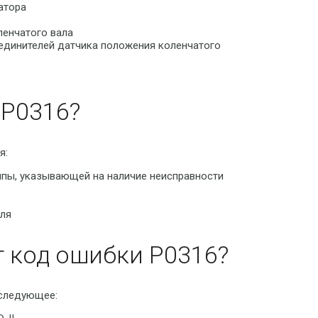
атора
ленчатого вала
единителей датчика положения коленчатого
P0316?
я:
мпы, указывающей на наличие неисправности
иля
т код ошибки P0316?
 следующее: