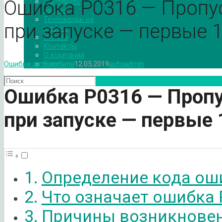
Ошибка P0316 — Пропу
Поставить
на учет
Техпомощь на
при запуске — первые 
дороге
Оплата
Контакты
О компании
Блог
Ошибки автомобиля
12.05.2019
autoadmin
Ошибка
P
0316 — Проп
при запуске — первые 
Определение кода ош
Что означает ошибка 
Причины возникновен