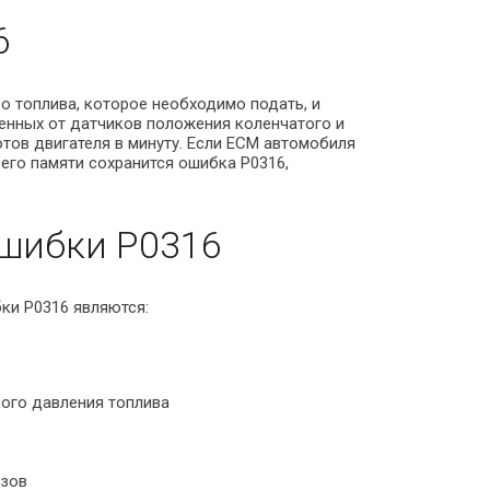
6
о топлива, которое необходимо подать, и
енных от датчиков положения коленчатого и
тов двигателя в минуту. Если ECM автомобиля
его памяти сохранится ошибка P0316,
шибки P0316
ки P0316 являются:
кого давления топлива
азов