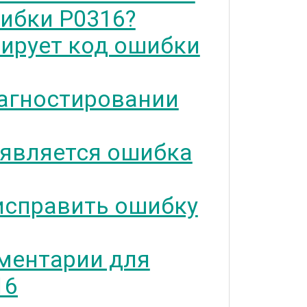
ибки P0316?
тирует код ошибки
агностировании
 является ошибка
исправить ошибку
ментарии для
16