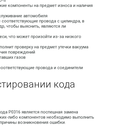
-II
ские компоненты на предмет износа и наличия
бслуживание автомобиля
е соответствующие провода с цилиндра, в
др, чтобы выяснить, являются ли
еси, что может произойти из-за низкого
полнит проверку на предмет утечки вакуума
ичия повреждений
тавших газов
 соответствующие провода и соединители
стировании кода
ода P0316 является поспешная замена
аких-либо компонентов необходимо выполнить
 причины возникновения ошибки.