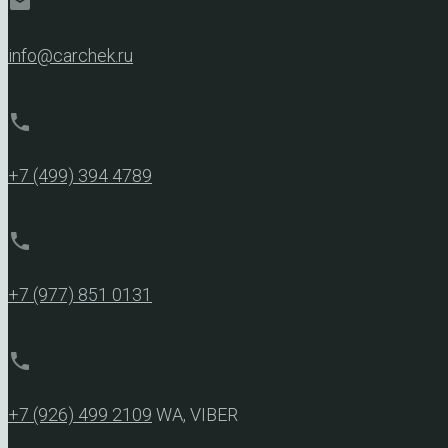
mail
info@carchek.ru
phone
+7 (499) 394 4789
phone
+7 (977) 851 0131
phone
+7 (926) 499 2109
WA, VIBER