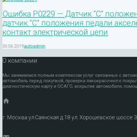
Ошибка P0229 — Датчик “C” положе
датчик “C” положения педали аксе
контакт электрической цепи
30.06.2019
autoadmin
О компании
Мы занимаемся полным комплексом услуг связанных с автомоб
автомобиль перед покупкой, проверка лакокрасочного покры
диагностическую карту и ОСАГО, вскрытие автомобиля, помощ
home
г. Москва ул.Саянская д.18 ул. Хорошевское шоссе 