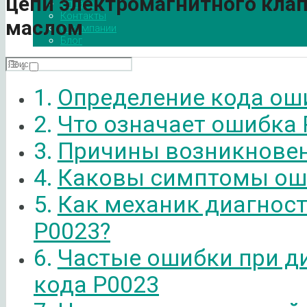
цепи электромагнитного кла
Оплата
Контакты
маслом
О компании
Блог
Определение кода ош
Что означает ошибка 
Причины возникновен
Каковы симптомы ош
Как механик диагнос
P0023?
Частые ошибки при д
кода P0023