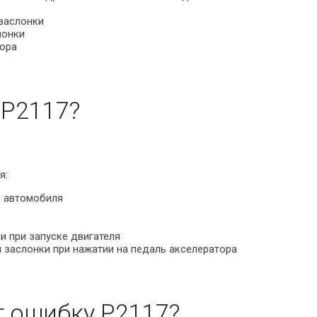
заслонки
лонки
тора
P2117?
я:
и автомобиля
и при запуске двигателя
 заслонки при нажатии на педаль акселератора
т ошибку P2117?