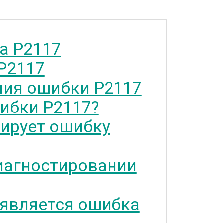
а P2117
P2117
ия ошибки P2117
ибки P2117?
тирует ошибку
иагностировании
 является ошибка