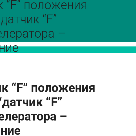
 “F” положения
датчик “F”
елератора –
ние
к “
F
” положения
датчик “
F
”
елератора –
ение