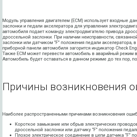
Модуль управления двигателем (ECM) использует входные да
заслонки и педали акселератора для управления электродвиг
автомобиля подает команду электродвигателю привода дросс
дроссельной заслонки. При наличии неисправности, связанно
заслонки или датчиком “F” положения педали акселератора, в
приборной панели автомобиля загорится индикатор Check Eng
Также ECM может перевести автомобиль в аварийный режим 
Автомобиль будет оставаться в данном режиме до тех пор, по
Причины возникновения о
Наиболее распространенными причинами возникновения ошиб
Короткое замыкание или обрыв электрических проводов
дроссельной заслонки или датчику “F” положения педал
Плохое электрическое соединение в цепи датчика “F” п