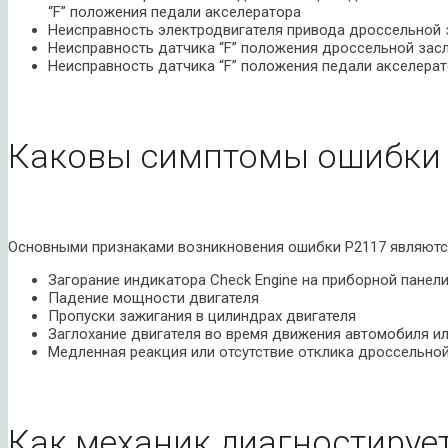
“F” положения педали акселератора
Неисправность электродвигателя привода дроссельной 
Неисправность датчика “F” положения дроссельной зас
Неисправность датчика “F” положения педали акселера
Каковы симптомы ошибки 
Основными признаками возникновения ошибки P2117 являютс
Загорание индикатора Check Engine на приборной панел
Падение мощности двигателя
Пропуски зажигания в цилиндрах двигателя
Заглохание двигателя во время движения автомобиля ил
Медленная реакция или отсутствие отклика дроссельной
Как механик диагностируе