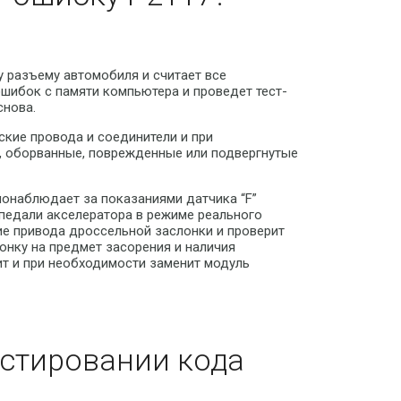
у разъему автомобиля и считает все
шибок с памяти компьютера и проведет тест-
снова.
ские провода и соединители и при
, оборванные, поврежденные или подвергнутые
 понаблюдает за показаниями датчика “F”
педали акселератора в режиме реального
ие привода дроссельной заслонки и проверит
онку на предмет засорения и наличия
ит и при необходимости заменит модуль
стировании кода