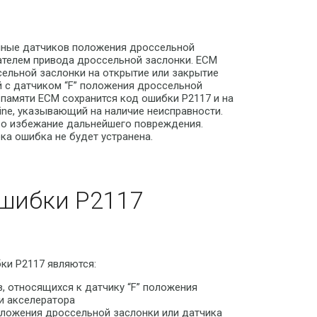
нные датчиков положения дроссельной
ателем привода дроссельной заслонки. ECM
ельной заслонки на открытие или закрытие
й с датчиком “F” положения дроссельной
 памяти ECM сохранится код ошибки P2117 и на
ine, указывающий на наличие неисправности.
во избежание дальнейшего повреждения.
ка ошибка не будет устранена.
шибки P2117
ки P2117 являются:
, относящихся к датчику “F” положения
и акселератора
оложения дроссельной заслонки или датчика