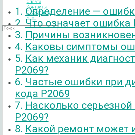
Оплата
Контакты
Определение — ошибк
О компании
Блог
Что означает ошибка 
Причины возникновен
Каковы симптомы ош
Как механик диагнос
P2069?
Частые ошибки при д
кода P2069
Насколько серьезной
P2069?
Какой ремонт может 