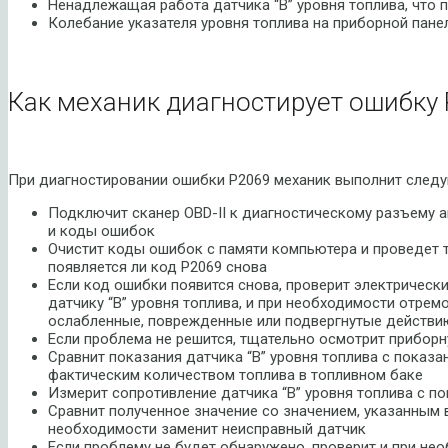
Ненадлежащая работа датчика “B” уровня топлива, что
Колебание указателя уровня топлива на приборной пане
Как механик диагностирует ошибку 
При диагностировании ошибки P2069 механик выполнит след
Подключит сканер OBD-II к диагностическому разъему 
и коды ошибок
Очистит коды ошибок с памяти компьютера и проведет т
появляется ли код P2069 снова
Если код ошибки появится снова, проверит электрическ
датчику “B” уровня топлива, и при необходимости отрем
ослабленные, поврежденные или подвергнутые действи
Если проблема не решится, тщательно осмотрит приборн
Сравнит показания датчика “B” уровня топлива с показан
фактическим количеством топлива в топливном баке
Измерит сопротивление датчика “B” уровня топлива с 
Сравнит полученное значение со значением, указанным в
необходимости заменит неисправный датчик
Если проблему не будет обнаружено, проверит и при не