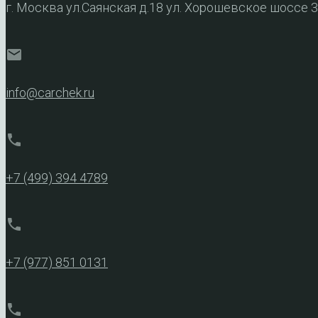
г. Москва ул.Саянская д.18 ул. Хорошевское шоссе 
mail
info@carchek.ru
phone
+7 (499) 394 4789
phone
+7 (977) 851 0131
phone