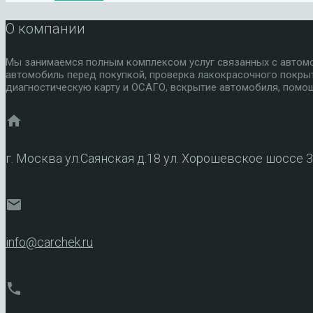
О компании
Мы занимаемся полным комплексом услуг связанных с автомоб
автомобиль перед покупкой, проверка лакокрасочного покры
диагностическую карту и ОСАГО, вскрытие автомобиля, помощ
home
г. Москва ул.Саянская д.18 ул. Хорошевское шоссе 
mail
info@carchek.ru
phone