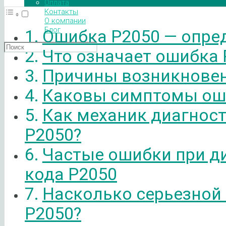
Оплата
Контакты
О компании
Блог
Ошибка P2050 — опре
Что означает ошибка 
Причины возникновен
Каковы симптомы ош
Как механик диагнос
P2050?
Частые ошибки при д
кода P2050
Насколько серьезной
P2050?