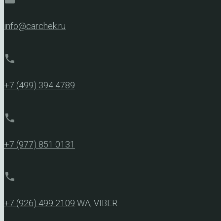
info@carchek.ru
phone
+7 (499) 394 4789
phone
+7 (977) 851 0131
phone
+7 (926) 499 2109
WA, VIBER