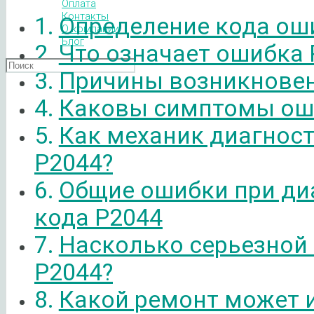
Оплата
Контакты
Определение кода ош
О компании
Блог
Что означает ошибка 
Причины возникновен
Каковы симптомы ош
Как механик диагнос
P2044?
Общие ошибки при ди
кода P2044
Насколько серьезной
P2044?
Какой ремонт может 