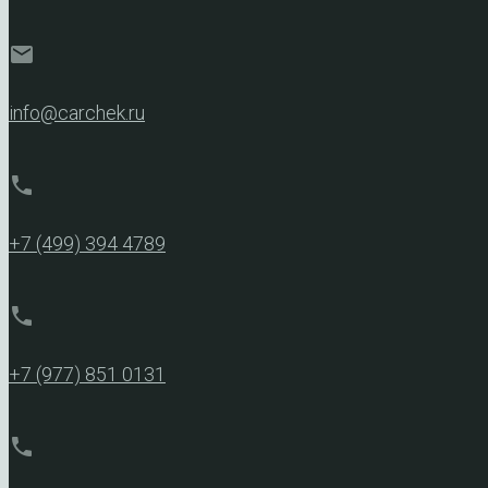
mail
info@carchek.ru
phone
+7 (499) 394 4789
phone
+7 (977) 851 0131
phone