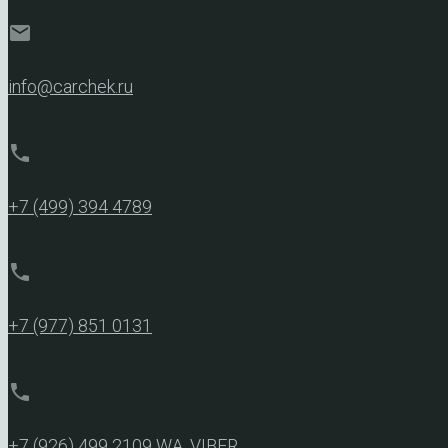
mail
info@carchek.ru
phone
+7 (499) 394 4789
phone
+7 (977) 851 0131
phone
+7 (926) 499 2109
WA, VIBER