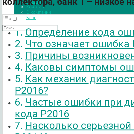
коллектора, банк 1 – низкое
Оплата
Контакты
О компании
Блог
Определение кода ош
Что означает ошибка 
Причины возникновен
Каковы симптомы ош
Как механик диагнос
P2016?
Частые ошибки при д
кода P2016
Насколько серьезной