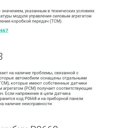
 значением, указанным в технических условиях
ратуры модуля управления силовым агрегатом
ления коробкой передач (TCM).
0667
.
8
ает на наличие проблемы, связанной с
екоторые автомобили оснащены отдельными
(TCM), которые имеют собственные датчики
м агрегатом (PCM) получает соответствующие
ч. Если напряжение в цепи датчика
ранится код P0668 и на приборной панели
на наличие неисправности.