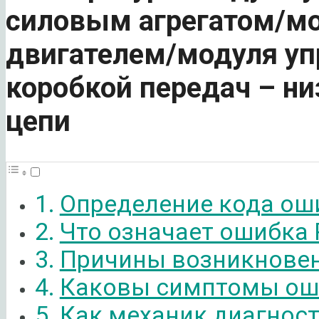
силовым агрегатом/мо
двигателем/модуля уп
коробкой передач – н
цепи
Определение кода ош
Что означает ошибка 
Причины возникновен
Каковы симптомы ош
Как механик диагнос