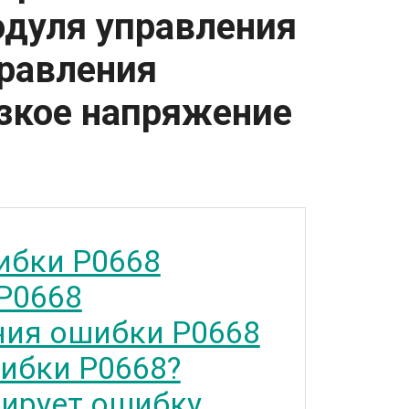
дуля управления
равления
изкое напряжение
ибки P0668
P0668
ия ошибки P0668
ибки P0668?
тирует ошибку