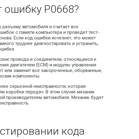
т ошибку P0668?
у разъему автомобиля и считает все
шибок с памяти компьютера и проведет тест-
снова. Если код ошибки исчезнет, это может
много труднее диагностировать и устранить,
ошибке.
ские провода и соединители, относящиеся к
ения двигателем (ECM) и модулю управления
т или заменит все закороченные, оборванные,
розии компоненты.
олее серьезной неисправности, которая
и коробки передач. В этом случае механик
ной производителем автомобиля. Механик будет
еисправность.
стировании кода