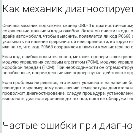
Как механик диагностируе
Сначала механик подключит сканер OBD-II к диагностическом
сохраненные данные и коды ошибок. Затем он очистит коды о
драйв автомобиля, чтобы выяснить, появляется ли код P0668 
указывать на наличие прерывистой неисправности, которую на
или на то, что код P0668 сохранился в памяти компьютера по 
Если код ошибки появится снова, механик проверит электриче
модулю управления силовым агрегатом (PCM), модулю управл
коробкой передач (TCM). При необходимости он отремонтируе
ослабленные, поврежденные или подвергнутые действию кор
Если проблема не решится, это может указывать на наличие б
приводит к чрезмерному повышению температуры двигателя ил
продолжит диагностирование, следуя процедуре, установлен
выполнять диагностирование до тех пор, пока не обнаружит н
Частые ошибки при диагно