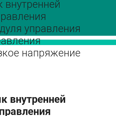
к внутренней
правления
дуля управления
равления
зкое напряжение
ик внутренней
правления