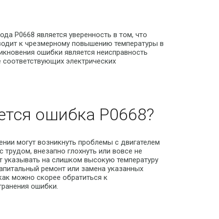
да P0668 является уверенность в том, что
иводит к чрезмерному повышению температуры в
никновения ошибки является неисправность
е соответствующих электрических
ется ошибка P0668?
лении могут возникнуть проблемы с двигателем
 трудом, внезапно глохнуть или вовсе не
т указывать на слишком высокую температуру
 капитальный ремонт или замена указанных
как можно скорее обратиться к
транения ошибки.