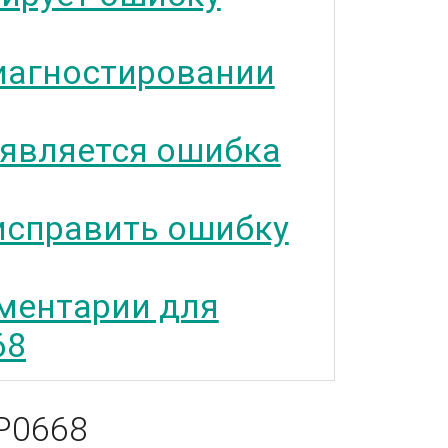
иагностировании
 является ошибка
исправить ошибку
ментарии для
68
P0668