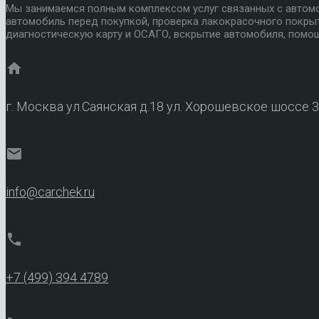
Мы занимаемся полным комплексом услуг связанных с автомоб
автомобиль перед покупкой, проверка лакокрасочного покры
диагностическую карту и ОСАГО, вскрытие автомобиля, помощ
home
г. Москва ул.Саянская д.18 ул. Хорошевское шоссе 
mail
info@carchek.ru
phone
+7 (499) 394 4789