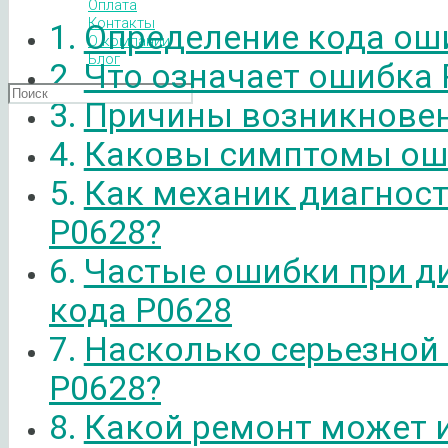
Оплата
Контакты
Определение кода ош
О компании
Блог
Что означает ошибка 
Причины возникновен
Каковы симптомы ош
Как механик диагнос
P0628?
Частые ошибки при д
кода P0628
Насколько серьезной
P0628?
Какой ремонт может 