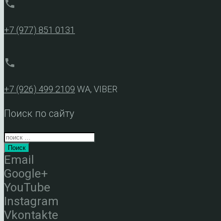
phone
+7 (977) 851 0131
phone
+7 (926) 499 2109
WA, VIBER
Поиск по сайту
Поиск
Email
Google+
YouTube
Instagram
Vkontakte