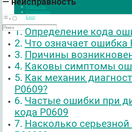
— неисправность
Оплата
Контакты
О компании
Блог
Определение кода ош
Что означает ошибка 
Причины возникновен
Каковы симптомы ош
Как механик диагнос
P0609?
Частые ошибки при д
кода P0609
Насколько серьезной