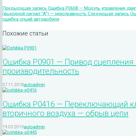
Предыдущая запись
Ошибка P0608 — Модуль управления двиг
(выходной сигнал “А”) — неисправность
Следующая запись
Ош
ошибка опций автомобиля
Похожие статьи
Ошибка P0901 — Привод сцепления 
производительность
07.11.2018
autoadmin
Ошибка P0416 — Переключающий кл
вторичного воздуха — обрыв цепи
19.03.2019
autoadmin