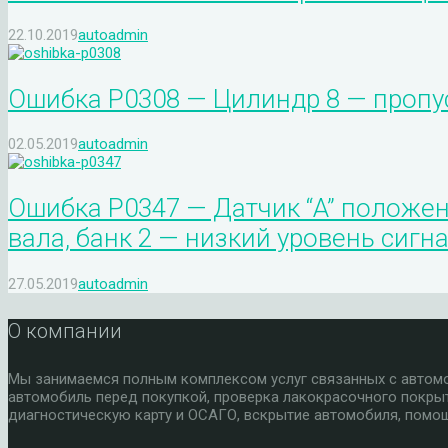
22.10.2019
autoadmin
Ошибка P0308 — Цилиндр 8 — пропу
02.05.2019
autoadmin
Ошибка P0347 — Датчик “A” положе
вала, банк 2 — низкий уровень сигн
27.05.2019
autoadmin
О компании
Мы занимаемся полным комплексом услуг связанных с автомоб
автомобиль перед покупкой, проверка лакокрасочного покры
диагностическую карту и ОСАГО, вскрытие автомобиля, помощ