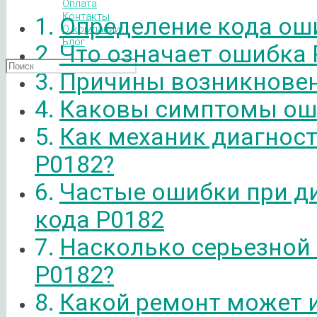
Оплата
Контакты
Определение кода ош
О компании
Блог
Что означает ошибка 
Причины возникновен
Каковы симптомы ош
Как механик диагнос
P0182?
Частые ошибки при д
кода P0182
Насколько серьезной
P0182?
Какой ремонт может 