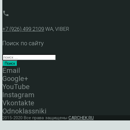
phone
+7 (926) 499 2109
WA, VIBER
Поиск по сайту
Поиск
Email
Google+
YouTube
Instagram
Vkontakte
Odnoklassniki
2015-2020 Все права защищены
CARCHEK.RU