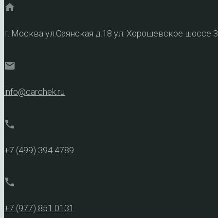
home
г. Москва ул.Саянская д.18 ул. Хорошевское шоссе 
mail
info@carchek.ru
phone
+7 (499) 394 4789
phone
+7 (977) 851 0131