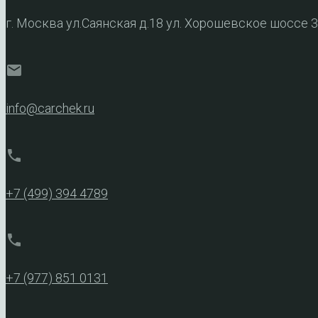
г. Москва ул.Саянская д.18 ул. Хорошевское шоссе 
mail
info@carchek.ru
phone
+7 (499) 394 4789
phone
+7 (977) 851 0131