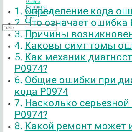
Оплата
Контакты
Определение кода ош
О компании
Блог
Что означает ошибка 
Причины возникновен
Каковы симптомы ош
Как механик диагнос
P0974?
Общие ошибки при ди
кода P0974
Насколько серьезной
P0974?
Какой ремонт может 