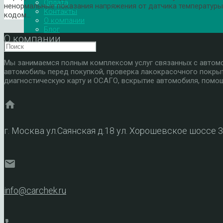
Оплата
ненормальные показания напряжения от датчика температуры
Контакты
кодом…
О компании
Блог
О компании
Мы занимаемся полным комплексом услуг связанных с автомоб
автомобиль перед покупкой, проверка лакокрасочного покры
диагностическую карту и ОСАГО, вскрытие автомобиля, помощ
home
г. Москва ул.Саянская д.18 ул. Хорошевское шоссе 
mail
info@carchek.ru