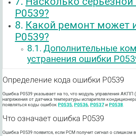
Насколько серьезной
P0539?
Какой ремонт может 
P0539?
Дополнительные ком
устранения ошибки P053
Определение кода ошибки P0539
Ошибка P0539 указывает на то, что модуль управления АКПП
напряжения от датчика температуры испарителя кондиционера
появляться коды ошибок
P0535
,
P0536
,
P0537
и
P0538
.
Что означает ошибка P0539
Ошибка P0539 появится, если PCM получит сигнал о слишком