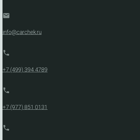
mail
info@carchek.ru
phone
+7 (499) 394 4789
phone
+7 (977) 851 0131
phone