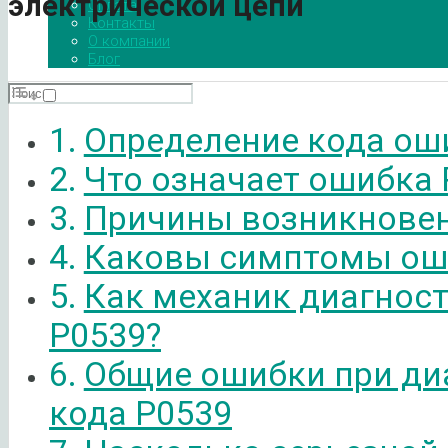
электрической цепи
Оплата
Контакты
О компании
Блог
Определение кода ош
Что означает ошибка 
Причины возникновен
Каковы симптомы ош
Как механик диагнос
P0539?
Общие ошибки при ди
кода P0539