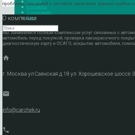
Оплата
проблемы, связанной с системой зажигания. Данная ошибка оз
Контакты
О компании
О компании
Блог
Мы занимаемся полным комплексом услуг связанных с автомоб
автомобиль перед покупкой, проверка лакокрасочного покры
диагностическую карту и ОСАГО, вскрытие автомобиля, помощ
home
г. Москва ул.Саянская д.18 ул. Хорошевское шоссе 
mail
info@carchek.ru
phone