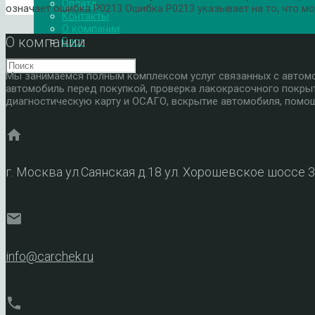
Оплата
означает ошибка P0213 Ошибка P0213 указывает на то, что м
Контакты
О компании
О компании
Блог
Мы занимаемся полным комплексом услуг связанных с автомоб
автомобиль перед покупкой, проверка лакокрасочного покры
диагностическую карту и ОСАГО, вскрытие автомобиля, помощ
home
г. Москва ул.Саянская д.18 ул. Хорошевское шоссе 
mail
info@carchek.ru
phone