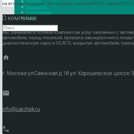
Оплата
на вторую передачу. Что означает ошибка P0732 Ошибка P073
Контакты
О компании
О компании
Блог
Мы занимаемся полным комплексом услуг связанных с автомоб
автомобиль перед покупкой, проверка лакокрасочного покры
диагностическую карту и ОСАГО, вскрытие автомобиля, помощ
home
г. Москва ул.Саянская д.18 ул. Хорошевское шоссе 
mail
info@carchek.ru
phone