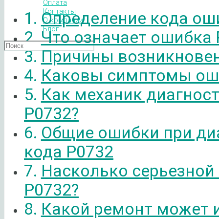
Оплата
Контакты
Определение кода ош
О компании
Блог
Что означает ошибка 
Причины возникновен
Каковы симптомы ош
Как механик диагнос
P0732?
Общие ошибки при ди
кода P0732
Насколько серьезной
P0732?
Какой ремонт может 