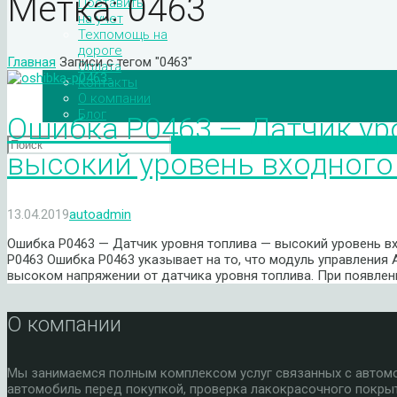
Метка:
0463
Поставить
на учет
Техпомощь на
дороге
Главная
Записи с тегом "0463"
Оплата
Контакты
О компании
Блог
Ошибка P0463 — Датчик ур
высокий уровень входного
13.04.2019
autoadmin
Ошибка P0463 — Датчик уровня топлива — высокий уровень в
P0463 Ошибка P0463 указывает на то, что модуль управления
высоком напряжении от датчика уровня топлива. При появле
О компании
Мы занимаемся полным комплексом услуг связанных с автомоб
автомобиль перед покупкой, проверка лакокрасочного покры