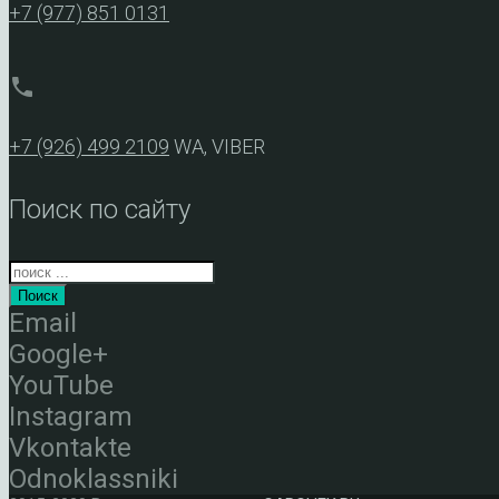
+7 (977) 851 0131
phone
+7 (926) 499 2109
WA, VIBER
Поиск по сайту
Поиск
Email
Google+
YouTube
Instagram
Vkontakte
Odnoklassniki