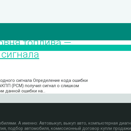
овня топлива —
 сигнала
ходного сигнала Определение кода ошибки
 АКПП (PCM) получил сигнал о слишком
нии данной ошибки на…
илями. А именно: Автовыкуп, выкуп авто, компьютерная диагн
тия, подбор автомобиля, комиссионный договор купли продажи