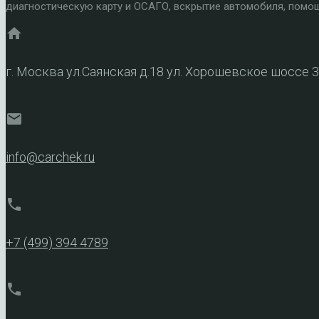
диагностическую карту и ОСАГО, вскрытие автомобиля, помощ
home
г. Москва ул.Саянская д.18 ул. Хорошевское шоссе 
mail
info@carchek.ru
phone
+7 (499) 394 4789
phone