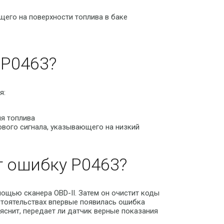
щего на поверхности топлива в баке
P0463?
я:
я топлива
ового сигнала, указывающего на низкий
т ошибку P0463?
ощью сканера OBD-II. Затем он очистит коды
стоятельствах впервые появилась ошибка
ыяснит, передает ли датчик верные показания