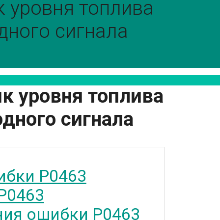
 уровня топлива
дного сигнала
к уровня топлива
дного сигнала
ибки P0463
P0463
ия ошибки P0463