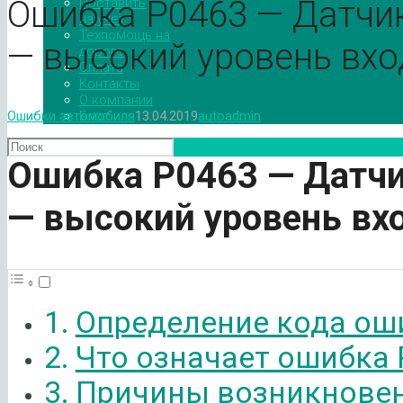
Ошибка P0463 — Датчик
Поставить
на учет
Техпомощь на
— высокий уровень вхо
дороге
Оплата
Контакты
О компании
Блог
Ошибки автомобиля
13.04.2019
autoadmin
Ошибка
P
0463 — Датчи
— высокий уровень вхо
Определение кода ош
Что означает ошибка 
Причины возникновен