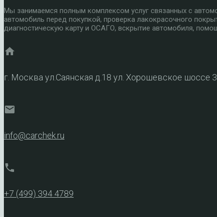
Мы занимаемся полным комплексом услуг связанных с автомоб
автомобиль перед покупкой, проверка лакокрасочного покры
диагностическую карту и ОСАГО, вскрытие автомобиля, помощ
home
г. Москва ул.Саянская д.18 ул. Хорошевское шоссе 
mail
info@carchek.ru
phone
+7 (499) 394 4789