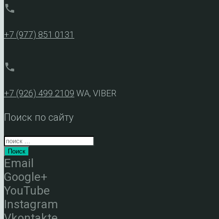
phone
+7 (977) 851 0131
phone
+7 (926) 499 2109
WA, VIBER
Поиск по сайту
Поиск
Email
Google+
YouTube
Instagram
Vkontakte