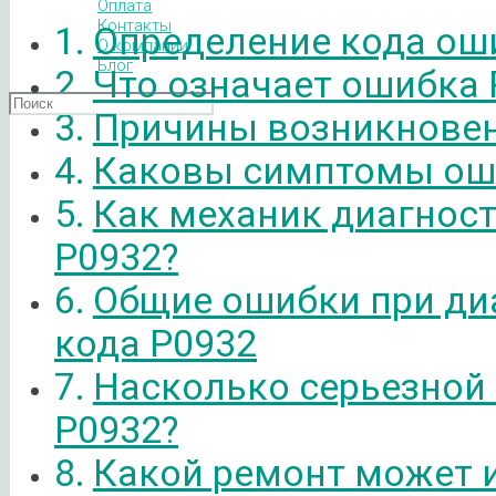
Оплата
Контакты
Определение кода ош
О компании
Блог
Что означает ошибка 
Причины возникновен
Каковы симптомы ош
Как механик диагнос
P0932?
Общие ошибки при ди
кода P0932
Насколько серьезной
P0932?
Какой ремонт может 