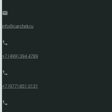
mail
info@carchek.ru
phone
+7 (499) 394 4789
phone
+7 (977) 851 0131
phone