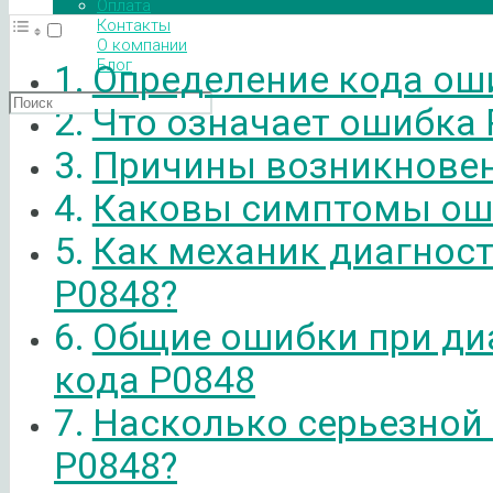
Оплата
Контакты
О компании
Блог
Определение кода ош
Что означает ошибка 
Причины возникновен
Каковы симптомы ош
Как механик диагнос
P0848?
Общие ошибки при ди
кода P0848
Насколько серьезной
P0848?