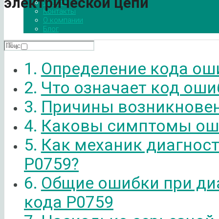
электрической цепи
Оплата
Контакты
О компании
Блог
Определение кода ош
Что означает код оши
Причины возникновен
Каковы симптомы ош
Как механик диагнос
P0759?
Общие ошибки при ди
кода P0759