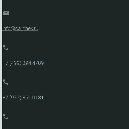
mail
info@carchek.ru
phone
+7 (499) 394 4789
phone
+7 (977) 851 0131
phone