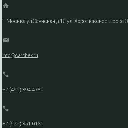
home
г. Москва ул.Саянская д.18 ул. Хорошевское шоссе 
mail
info@carchek.ru
phone
+7 (499) 394 4789
phone
+7 (977) 851 0131