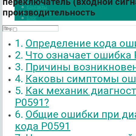
переключатель (входной сигн
Оплата
Контакты
производительность
О компании
Блог
Определение кода ош
Что означает ошибка 
Причины возникновен
Каковы симптомы ош
Как механик диагнос
P0591?
Общие ошибки при ди
кода P0591