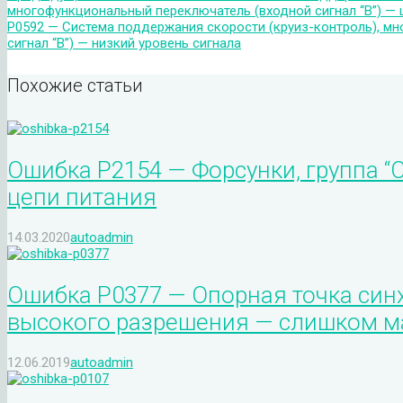
многофункциональный переключатель (входной сигнал “B”) —
P0592 — Система поддержания скорости (круиз-контроль), м
сигнал “B”) — низкий уровень сигнала
Похожие статьи
Ошибка P2154 — Форсунки, группа “
цепи питания
14.03.2020
autoadmin
Ошибка P0377 — Опорная точка синх
высокого разрешения — слишком м
12.06.2019
autoadmin