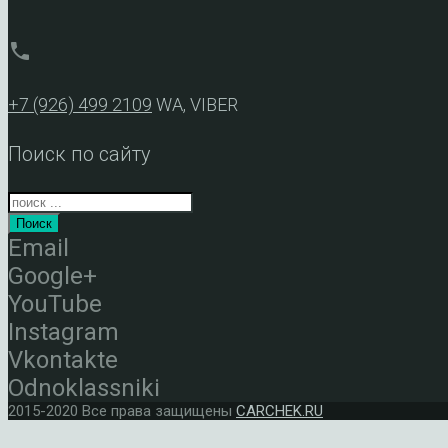
phone
+7 (926) 499 2109
WA, VIBER
Поиск по сайту
Поиск
Email
Google+
YouTube
Instagram
Vkontakte
Odnoklassniki
2015-2020 Все права защищены
CARCHEK.RU