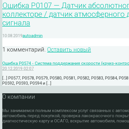
Ошибка P0107 — Датчик абсолютног
коллекторе / датчик атмосферного 
сигнала
10.08.2019
autoadmin
1 комментарий.
Оставить новый
Ошибка P0574 - Система поддержания скорости (круиз-контр
20.12.2019 02:07
[…] P0577, P0578, P0579, P0580, P0581, P0582, P0583, P0584, P058
P0592, P0593, P0594 и […]
О компании
Мы занимаемся полным комплексом услуг связанных с автомоб
автомобиль перед покупкой, проверка лакокрасочного покры
диагностическую карту и ОСАГО, вскрытие автомобиля, помощ