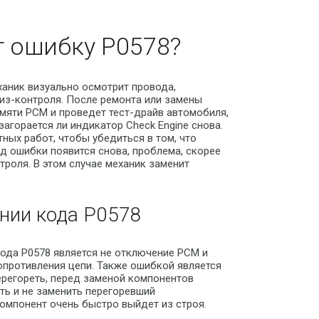
т ошибку P0578?
аник визуально осмотрит провода,
из-контроля. После ремонта или замены
мяти PCM и проведет тест-драйв автомобиля,
агорается ли индикатор Check Engine снова.
ых работ, чтобы убедиться в том, что
од ошибки появится снова, проблема, скорее
троля. В этом случае механик заменит
нии кода P0578
ода P0578 является не отключение РСМ и
опротивления цепи. Также ошибкой является
ерегореть, перед заменой компонентов
ть и не заменить перегоревший
компонент очень быстро выйдет из строя.