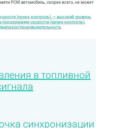
амяти PCM автомобиль, скорее всего, не может
орости (круиз-контроль) — высокий уровень
 поддержания скорости (круиз-контроль),
 диапазон/производительность
вления в топливной
сигнала
очка синхронизации