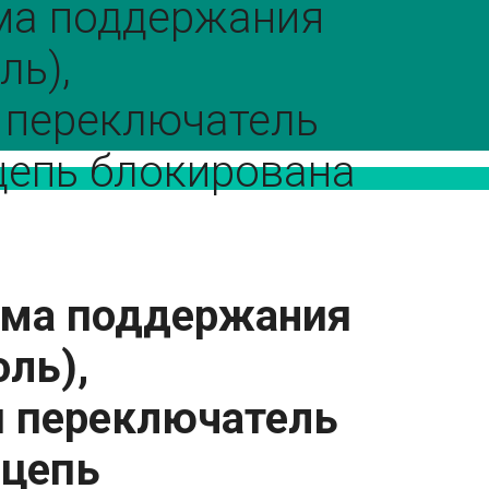
ма поддержания
ль),
 переключатель
 цепь блокирована
ема поддержания
оль),
 переключатель
 цепь