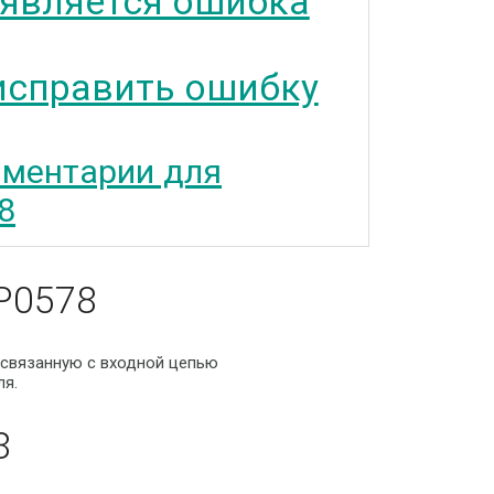
 является ошибка
исправить ошибку
ментарии для
8
P0578
 связанную с входной цепью
ля.
8