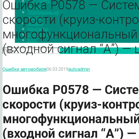
Ошибка P0578 — Систе
Поставить
на учет
Техпомощь на
скорости (круиз-контро
дороге
Оплата
Контакты
многофункциональный
О компании
Блог
(входной сигнал “А”) —
Ошибки автомобиля
06.03.2019
autoadmin
Ошибка
P
0578 — Сист
скорости (круиз-контр
многофункциональный
(входной сигнал “А”) —