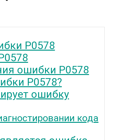
ибки P0578
P0578
ия ошибки P0578
ибки P0578?
тирует ошибку
иагностировании кода