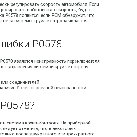
ски регулировать скорость автомобиля. Если
тролировать собственную скорость, будет
а P0578 появится, если PCM обнаружит, что
ателя системы круиз-контроля является
шибки P0578
P0578 является неисправность переключателя
пок управления системой круиз-контроля.
 или соединителей
наличие более серьезной неисправности
P0578?
ать система круиз-контроля. На приборной
 следует отметить, что в некоторых
только после двукратного или трехкратного