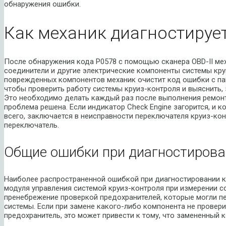
обнаружения ошибки.
Как механик диагностируе
После обнаружения кода P0578 с помощью сканера OBD-II мех
соединители и другие электрические компоненты системы кру
поврежденных компонентов механик очистит код ошибки с па
чтобы проверить работу системы круиз-контроля и выяснить, з
Это необходимо делать каждый раз после выполнения ремонтн
проблема решена. Если индикатор Check Engine загорится, и к
всего, заключается в неисправности переключателя круиз-кон
переключатель.
Общие ошибки при диагностирова
Наиболее распространенной ошибкой при диагностировании к
модуля управления системой круиз-контроля при измерении с
пренебрежение проверкой предохранителей, которые могли п
системы. Если при замене какого-либо компонента не провери
предохранитель, это может привести к тому, что замененный 