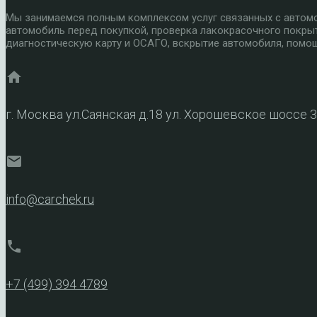
Мы занимаемся полным комплексом услуг связанных с автомоб
автомобиль перед покупкой, проверка лакокрасочного покры
диагностическую карту и ОСАГО, вскрытие автомобиля, помощ
home
г. Москва ул.Саянская д.18 ул. Хорошевское шоссе 
mail
info@carchek.ru
phone
+7 (499) 394 4789