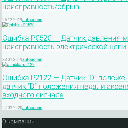
неисправность/обрыв
25.12.2019
autoadmin
Ошибка P0520 — Датчик давления м
неисправность электрической цепи
28.01.2019
autoadmin
Ошибка P2122 — Датчик “D” положе
датчик “D” положения педали аксел
входного сигнала
27.02.2020
autoadmin
О компании