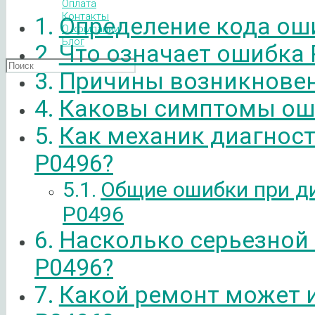
Оплата
Контакты
Определение кода ош
О компании
Блог
Что означает ошибка 
Причины возникновен
Каковы симптомы ош
Как механик диагнос
P0496?
Общие ошибки при д
P0496
Насколько серьезной
P0496?
Какой ремонт может 