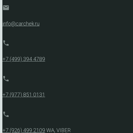
mail
info@carchek.ru
phone
+7 (499) 394 4789
phone
+7 (977) 851 0131
phone
+7 (926) 499 2109
WA, VIBER