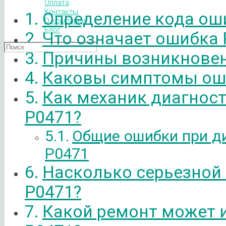
Оплата
Контакты
Определение кода ош
О компании
Блог
Что означает ошибка 
Причины возникновен
Каковы симптомы ош
Как механик диагнос
P0471?
Общие ошибки при д
P0471
Насколько серьезной
P0471?
Какой ремонт может 