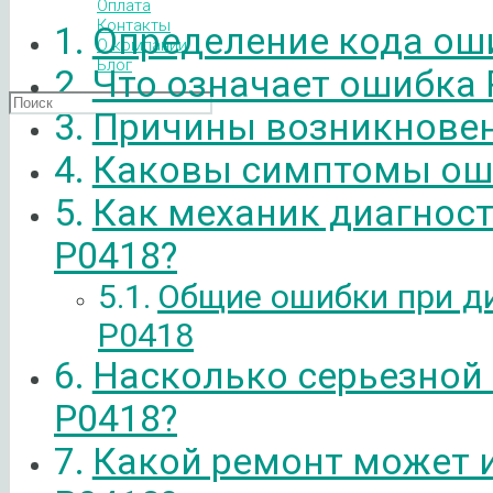
Оплата
Контакты
Определение кода ош
О компании
Блог
Что означает ошибка 
Причины возникновен
Каковы симптомы ош
Как механик диагнос
P0418?
Общие ошибки при д
P0418
Насколько серьезной
P0418?
Какой ремонт может 