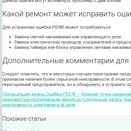
данной ошибки могут возникнуть проблемы с двигателем.
Какой ремонт может исправить оши
Для устранения ошибки P0380 может потребоваться:
Замена свечей накаливания или управляющего реле
Замена электрических проводов, соединителей и предох
Замена таймера или блока управления свечами накалива
Дополнительные комментарии для 
Следует отметить, что в некоторых случаях перегорание пред
признаком наличия более серьезной неисправности. В этом с
перегоревший предохранитель, но и обнаружить и устранить пр
Предыдущая запись
Ошибка P0378 — Опорная точка синхрони
прерывистые/пропадающие импульсы
Следующая запись
Оши
неисправность электрической цепи
Похожие статьи