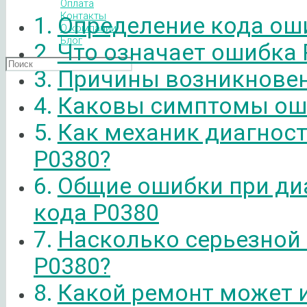
Оплата
Контакты
Определение кода ош
О компании
Блог
Что означает ошибка 
Причины возникновен
Каковы симптомы ош
Как механик диагнос
P0380?
Общие ошибки при ди
кода P0380
Насколько серьезной
P0380?
Какой ремонт может 