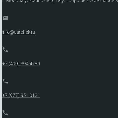
г. Москва ул.Саянская д.18 ул. Хорошевское шоссе 
mail
info@carchek.ru
phone
+7 (499) 394 4789
phone
+7 (977) 851 0131
phone