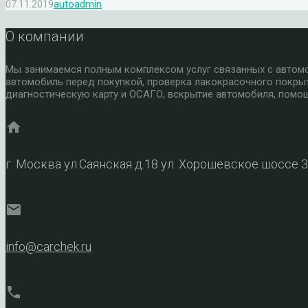
07.11.2019
autoadmin
О компании
Мы занимаемся полным комплексом услуг связанных с автомоб
автомобиль перед покупкой, проверка лакокрасочного покры
диагностическую карту и ОСАГО, вскрытие автомобиля, помощ
home
г. Москва ул.Саянская д.18 ул. Хорошевское шоссе 
mail
info@carchek.ru
phone