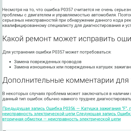
Несмотря на то, что ошибка P0357 считается не очень серьезн
проблемы с двигателем и управляемостью автомобиля. Поэто
серьезных неисправностей при обнаружении данного кода ре
квалифицированному специалисту для диагностирования и ус
Какой ремонт может исправить оши
Для устранения ошибки P0357 может потребоваться:
Замена поврежденных проводов
Замена изношенных или поврежденных катушек зажиган
Дополнительные комментарии для 
В некоторых случаях проблема может заключаться в наличии 
данный тип ошибок обычно намного труднее диагностировать 
Предыдущая запись
Ошибка P0356 — Катушка зажигания “F”, 
неисправность электрической цепи
Следующая запись
Ошибка
вторичная обмотки — неисправность электрической цепи