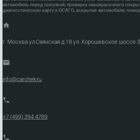
автомобиль перед покупкой, проверка лакокрасочного покры
диагностическую карту и ОСАГО, вскрытие автомобиля, помощ
home
г. Москва ул.Саянская д.18 ул. Хорошевское шоссе 
mail
info@carchek.ru
phone
+7 (499) 394 4789
phone