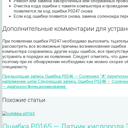
Ремонт или замена закороченных или оборванных пров
Очистка кода ошибки с памяти компьютера и проведение
появляется ли код ошибки P0247 снова
Если код ошибки появится снова, замена соленоида пер
Дополнительные комментарии для устран
При появлении ошибки P0247 необходимо выполнить тщательн
рассмотреть все возможные причины возникновения ошибки. 
компьютера сохранились другие коды ошибок, все присутств
устранять в порядке их появления. Следует отметить, что да
поэтому при ее обнаружении необходимо как можно скорее 
специалисту.
Предыдущая запись
Ошибка P0246 — Соленоид “А” перепуск
напряжение цепи
Следующая запись
Ошибка P0248 — Соленои
— диапазон/функционирование
Похожие статьи
Ошибка P0165 — Датчик кислорода 3