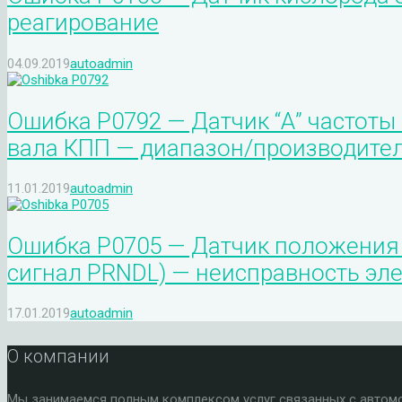
реагирование
04.09.2019
autoadmin
Ошибка P0792 — Датчик “А” частот
вала КПП — диапазон/производите
11.01.2019
autoadmin
Ошибка P0705 — Датчик положения 
сигнал PRNDL) — неисправность эл
17.01.2019
autoadmin
О компании
Мы занимаемся полным комплексом услуг связанных с автомоб