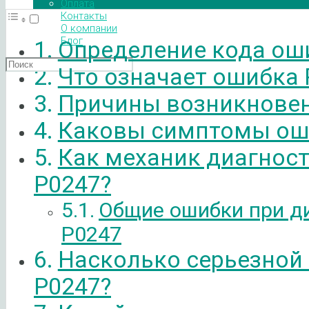
Оплата
Контакты
О компании
Блог
Определение кода ош
Что означает ошибка 
Причины возникновен
Каковы симптомы ош
Как механик диагнос
P0247?
Общие ошибки при д
P0247
Насколько серьезной
P0247?