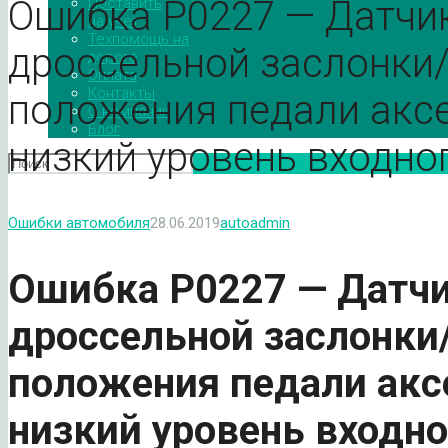
Ошибка P0227 — Датчик
Поставить
на учет
Техпомощь на
дроссельной заслонки/
дороге
Оплата
Контакты
положения педали акс
О компании
Блог
низкий уровень входно
Ошибки автомобиля
28.06.2019
autoadmin
Ошибка
P
0227 — Датчи
дроссельной заслонки/
положения педали акс
низкий уровень входно