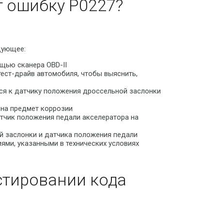
т ошибку P0227?
дующее:
щью сканера OBD-II
ест-драйв автомобиля, чтобы выяснить,
ся к датчику положения дроссельной заслонки
 на предмет коррозии
тчик положения педали акселератора на
й заслонки и датчика положения педали
иями, указанными в технических условиях
стировании кода