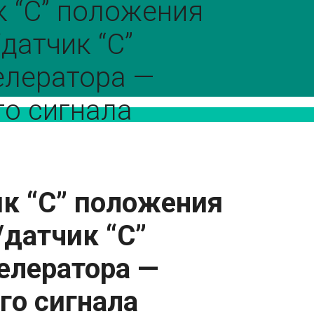
 “C” положения
датчик “C”
елератора —
го сигнала
к “
C
” положения
датчик “
C
”
елератора —
го сигнала