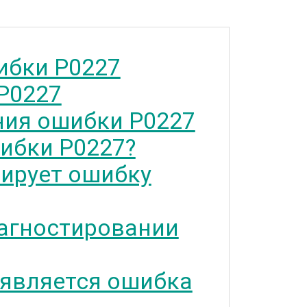
ибки P0227
P0227
ия ошибки P0227
ибки P0227?
тирует ошибку
агностировании
 является ошибка