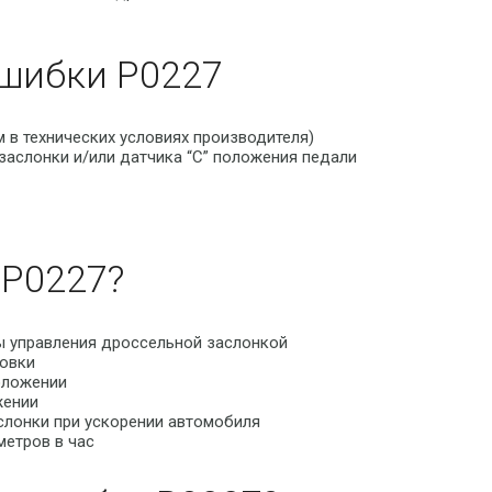
шибки P0227
 в технических условиях производителя)
заслонки и/или датчика “С” положения педали
P0227?
пы управления дроссельной заслонкой
новки
оложении
жении
слонки при ускорении автомобиля
метров в час