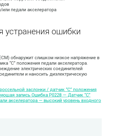
одов
/или педали акселератора
я устранения ошибки
(ECM) обнаружит слишком низкое напряжение в
чика “C” положения педали акселератора.
вреждение электрических соединителей
соединители и наносить диэлектрическую
россельной заслонки / датчик “C” положения
ующая запись
Ошибка P0228 — Датчик “C”
дали акселератора — высокий уровень входного