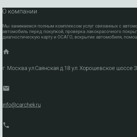
О компании
Мы занимаемся полным комплексом услуг связанных с автомоб
автомобиль перед покупкой, проверка лакокрасочного покры
диагностическую карту и ОСАГО, вскрытие автомобиля, помощ
home
г. Москва ул.Саянская д.18 ул. Хорошевское шоссе 
mail
info@carchek.ru
phone