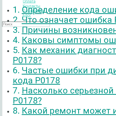
Оплата
Контакты
Определение кода ош
О компании
Блог
Что означает ошибка 
Причины возникновен
Каковы симптомы ош
Как механик диагнос
P0178?
Частые ошибки при д
кода P0178
Насколько серьезной
P0178?
Какой ремонт может 