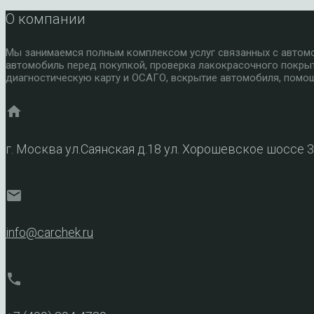
О компании
Мы занимаемся полным комплексом услуг связанных с автомоб
автомобиль перед покупкой, проверка лакокрасочного покры
диагностическую карту и ОСАГО, вскрытие автомобиля, помощ
home
г. Москва ул.Саянская д.18 ул. Хорошевское шоссе 
mail
info@carchek.ru
phone