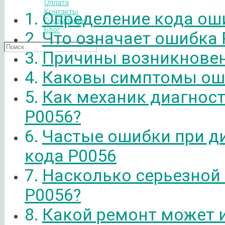
Оплата
Контакты
Определение кода ош
О компании
Блог
Что означает ошибка 
Причины возникновен
Каковы симптомы ош
Как механик диагнос
P0056?
Частые ошибки при д
кода P0056
Насколько серьезной
P0056?
Какой ремонт может 