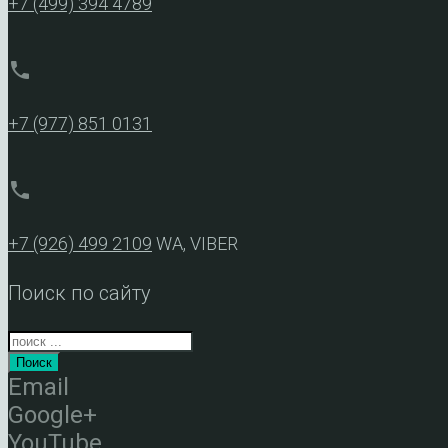
+7 (499) 394 4789
phone
+7 (977) 851 0131
phone
+7 (926) 499 2109
WA, VIBER
Поиск по сайту
Поиск
Email
Google+
YouTube