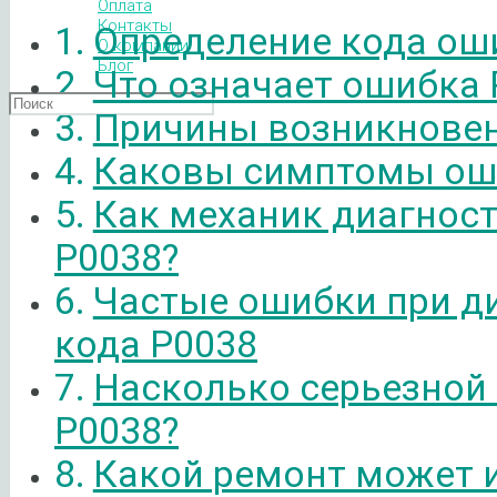
Оплата
Контакты
Определение кода ош
О компании
Блог
Что означает ошибка 
Причины возникновен
Каковы симптомы ош
Как механик диагнос
P0038?
Частые ошибки при д
кода P0038
Насколько серьезной
P0038?
Какой ремонт может 