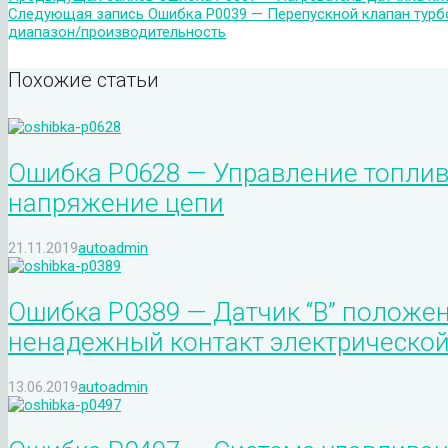
Следующая запись
Ошибка P0039 — Перепускной клапан турб
диапазон/производительность
Похожие статьи
Ошибка P0628 — Управление топли
напряжение цепи
21.11.2019
autoadmin
Ошибка P0389 — Датчик “B” положе
ненадежный контакт электрической
13.06.2019
autoadmin