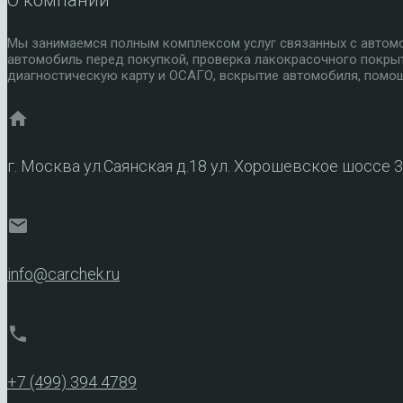
Мы занимаемся полным комплексом услуг связанных с автомоб
автомобиль перед покупкой, проверка лакокрасочного покры
диагностическую карту и ОСАГО, вскрытие автомобиля, помощ
home
г. Москва ул.Саянская д.18 ул. Хорошевское шоссе 
mail
info@carchek.ru
phone
+7 (499) 394 4789