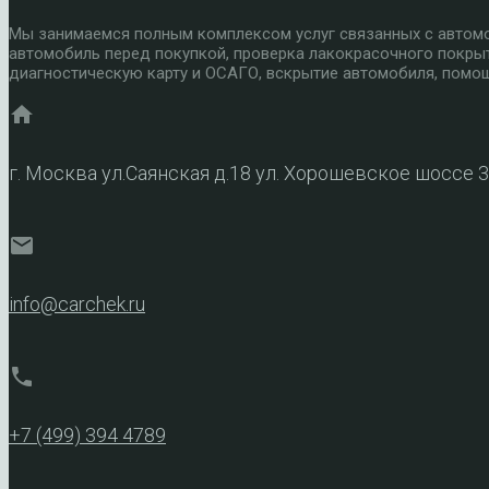
Мы занимаемся полным комплексом услуг связанных с автомоб
автомобиль перед покупкой, проверка лакокрасочного покры
диагностическую карту и ОСАГО, вскрытие автомобиля, помощ
home
г. Москва ул.Саянская д.18 ул. Хорошевское шоссе 
mail
info@carchek.ru
phone
+7 (499) 394 4789