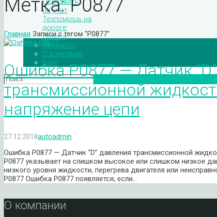
Метка:
P0877
Поставить
на учет
Техпомощь на
дороге
Главная
Записи с тегом "P0877"
Оплата
Контакты
О компании
Блог
Ошибка P0877 — Датчик “D
трансмиссионной жидкост
напряжение цепи
27.12.2018
autoadmin
Ошибка P0877 — Датчик “D” давления трансмиссионной жидко
P0877 указывает на слишком высокое или слишком низкое да
низкого уровня жидкости, перегрева двигателя или неисправ
P0877 Ошибка P0877 появляется, если…
О компании