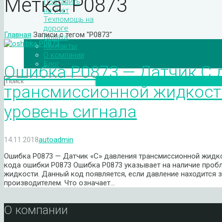
Метка:
P0873
Поставить
на учет
Техпомощь на
дороге
Главная
Записи с тегом "P0873"
Оплата
Контакты
О компании
Блог
Ошибка P0873 — Датчик C 
трансмиссионной жидкост
уровень сигнала
14.11.2018
autoadmin
Ошибка P0873 — Датчик «C» давления трансмиссионной жидк
кода ошибки P0873 Ошибка P0873 указывает на наличие проб
жидкости. Данный код появляется, если давление находится 
производителем. Что означает…
О компании