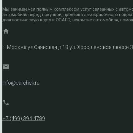
Мы занимаемся полным комплексом услуг связанных с автомоб
автомобиль перед покупкой, проверка лакокрасочного покры
диагностическую карту и ОСАГО, вскрытие автомобиля, помощ
home
г. Москва ул.Саянская д.18 ул. Хорошевское шоссе 
mail
info@carchek.ru
phone
+7 (499) 394 4789