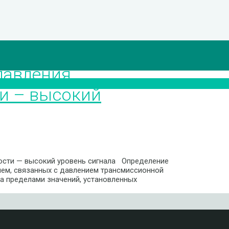
давления
и – высокий
ости — высокий уровень сигнала Определение
лем, связанных с давлением трансмиссионной
за пределами значений, установленных