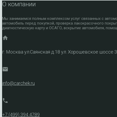
О компании
Мы занимаемся полным комплексом услуг связанных с автомоб
автомобиль перед покупкой, проверка лакокрасочного покры
диагностическую карту и ОСАГО, вскрытие автомобиля, помощ
home
г. Москва ул.Саянская д.18 ул. Хорошевское шоссе 
mail
info@carchek.ru
phone
+7 (499) 394 4789