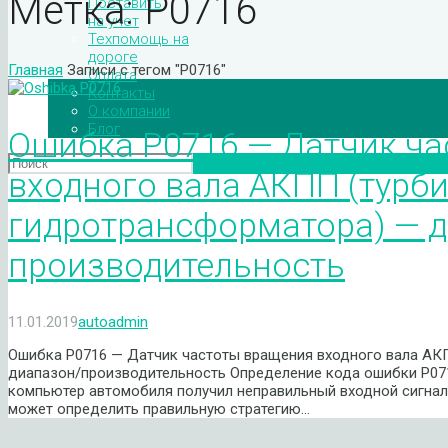
Метка:
P0716
Поставить
на учет
Техпомощь на
дороге
Главная
Записи с тегом "P0716"
Оплата
Контакты
О компании
Блог
Ошибка P0716 — Датчик ч
входного вала АКПП (турб
гидротрансформатора) — 
производительность
11.01.2019
autoadmin
Ошибка P0716 — Датчик частоты вращения входного вала АК
диапазон/производительность Определение кода ошибки P071
компьютер автомобиля получил неправильный входной сигнал 
может определить правильную стратегию…