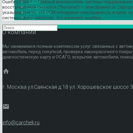
Оплата
Ошибка P0567 — Главный выключатель системы поддержания с
Контакты
восстановления скорости (“Resume”) — неисправность Опред
О компании
указывает на то, что PCM обнаружил неисправность в цепи, с
Блог
системы круиз-контроля. Что означает ошибка…
О компании
Мы занимаемся полным комплексом услуг связанных с автомоб
автомобиль перед покупкой, проверка лакокрасочного покры
диагностическую карту и ОСАГО, вскрытие автомобиля, помощ
home
г. Москва ул.Саянская д.18 ул. Хорошевское шоссе 
mail
info@carchek.ru