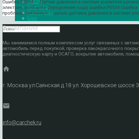
Оплата
Ошибка P0554 — Датчик давления в системе усилителя рулево
Контакты
электрической цепи Определение кода ошибки P0554 Ошибка 
О компании
проблему, связанную с цепью датчика давления в системе уси
Блог
О компании
Мы занимаемся полным комплексом услуг связанных с автомоб
автомобиль перед покупкой, проверка лакокрасочного покры
диагностическую карту и ОСАГО, вскрытие автомобиля, помощ
home
г. Москва ул.Саянская д.18 ул. Хорошевское шоссе 
mail
info@carchek.ru