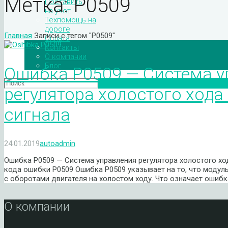
Метка:
P0509
Поставить
на учет
Техпомощь на
дороге
Главная
Записи с тегом "P0509"
Оплата
Контакты
О компании
Блог
Ошибка P0509 — Система у
регулятора холостого хода
сигнала
24.01.2019
autoadmin
Ошибка P0509 — Система управления регулятора холостого хо
кода ошибки P0509 Ошибка P0509 указывает на то, что моду
с оборотами двигателя на холостом ходу. Что означает ошиб
О компании