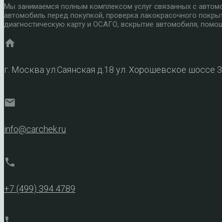
Мы занимаемся полным комплексом услуг связанных с автомоб
автомобиль перед покупкой, проверка лакокрасочного покры
диагностическую карту и ОСАГО, вскрытие автомобиля, помощ
home
г. Москва ул.Саянская д.18 ул. Хорошевское шоссе 
mail
info@carchek.ru
phone
+7 (499) 394 4789
phone