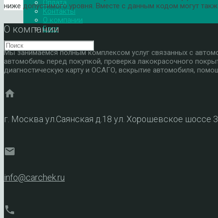
Оплата
ниже допустимого уровня. Вместе с данным кодом могут такж
Контакты
О компании
О компании
Блог
Мы занимаемся полным комплексом услуг связанных с автомоб
автомобиль перед покупкой, проверка лакокрасочного покры
диагностическую карту и ОСАГО, вскрытие автомобиля, помощ
home
г. Москва ул.Саянская д.18 ул. Хорошевское шоссе 
mail
info@carchek.ru
phone