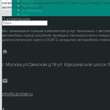
Оплата
каталитического катализатора (банк 1) ниже допустимого ур
Контакты
является общим кодом…
О компании
Блог
О компании
Мы занимаемся полным комплексом услуг связанных с автомоб
автомобиль перед покупкой, проверка лакокрасочного покры
диагностическую карту и ОСАГО, вскрытие автомобиля, помощ
home
г. Москва ул.Саянская д.18 ул. Хорошевское шоссе 
mail
info@carchek.ru