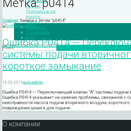
Метка:
p0414
Поставить
на учет
Техпомощь на
дороге
Главная
Записи с тегом "p0414"
Оплата
Контакты
О компании
Блог
Ошибка P0414 — Переключ
системы подачи вторичног
короткое замыкание
16.03.2019
autoadmin
Ошибка P0414 — Переключающий клапан “А” системы подачи 
Ошибка P0414 указывает на наличие проблемы, связанной с с
неисправности насоса подачи вторичного воздуха, короткого
повреждения шланга для подачи…
О компании