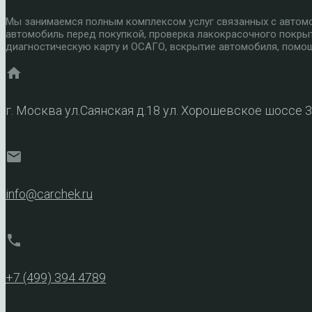
Мы занимаемся полным комплексом услуг связанных с автомоб
автомобиль перед покупкой, проверка лакокрасочного покры
диагностическую карту и ОСАГО, вскрытие автомобиля, помощ
home
г. Москва ул.Саянская д.18 ул. Хорошевское шоссе 
mail
info@carchek.ru
phone
+7 (499) 394 4789